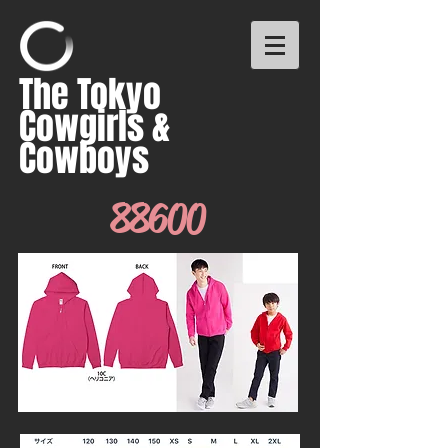
The Tokyo
Cowgirls &
Cowboys
88600