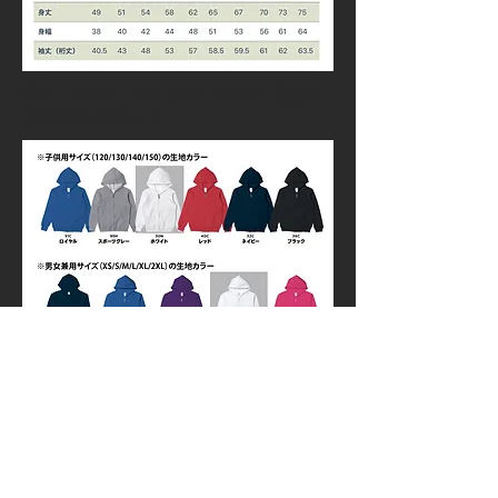
素材：綿50％ ポリエステル50％ 裏起毛
★脇に縫い目あり★
GOODS TOP